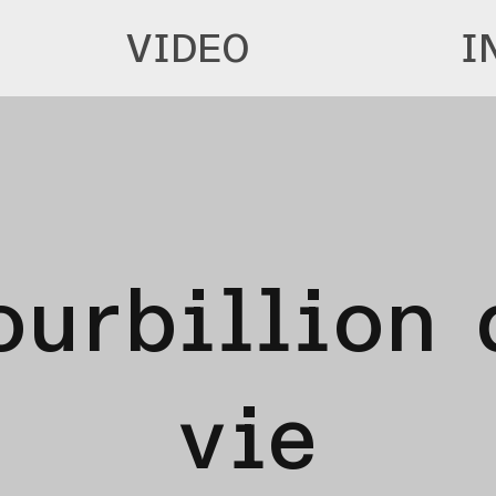
VIDEO
I
ourbillion 
vie