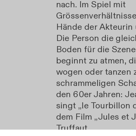
nach. Im Spiel mit
Grössenverhältniss
Hände der Akteurin
Die Person die glei
Boden für die Szener
beginnt zu atmen, 
wogen oder tanzen z
schrammeligen Schal
den 60er Jahren: J
singt „le Tourbillon 
dem Film „Jules et J
Truffaut