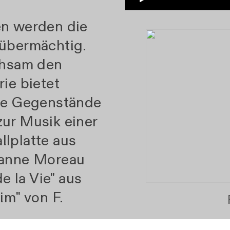
en werden die
 übermächtig.
chsam den
ie bietet
die Gegenstände
ur Musik einer
lplatte aus
eanne Moreau
de la Vie" aus
im" von F.