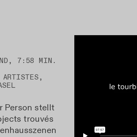
ND, 7:58 MIN.
 ARTISTES,
ASEL
 Person stellt
bjects trouvés
penhausszenen